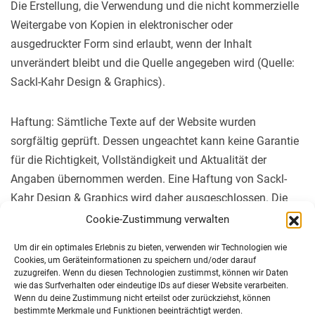
Die Erstellung, die Verwendung und die nicht kommerzielle
Weitergabe von Kopien in elektronischer oder
ausgedruckter Form sind erlaubt, wenn der Inhalt
unverändert bleibt und die Quelle angegeben wird (Quelle:
Sackl-Kahr Design & Graphics).
Haftung: Sämtliche Texte auf der Website wurden
sorgfältig geprüft. Dessen ungeachtet kann keine Garantie
für die Richtigkeit, Vollständigkeit und Aktualität der
Angaben übernommen werden. Eine Haftung von Sackl-
Kahr Design & Graphics wird daher ausgeschlossen. Die
Links zu anderen Webseiten wurden sorgfältig ausgewählt.
Cookie-Zustimmung verwalten
Da Sackl-Kahr Design & Graphics auf deren Inhalt keinen
Um dir ein optimales Erlebnis zu bieten, verwenden wir Technologien wie
Einfluss hat, übernimmt Sackl-Kahr Design & Graphics
Cookies, um Geräteinformationen zu speichern und/oder darauf
dafür keine Verantwortung.
zuzugreifen. Wenn du diesen Technologien zustimmst, können wir Daten
wie das Surfverhalten oder eindeutige IDs auf dieser Website verarbeiten.
Wenn du deine Zustimmung nicht erteilst oder zurückziehst, können
bestimmte Merkmale und Funktionen beeinträchtigt werden.
Domain:
sackl-kahr.com
|
sackl-kahr.at