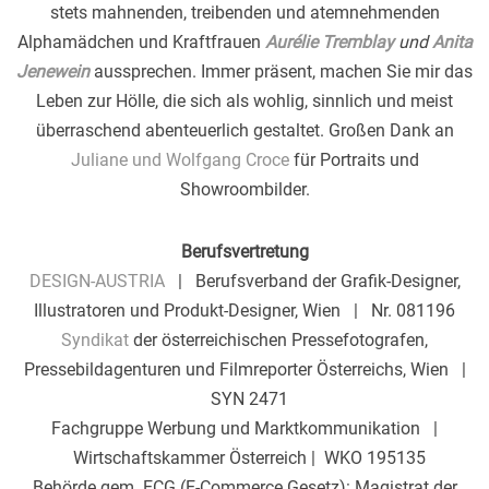
stets mahnenden, treibenden und atemnehmenden
Alphamädchen und Kraftfrauen
Aurélie Tremblay
und
Anita
Jenewein
aussprechen. Immer präsent, machen Sie mir das
Leben zur Hölle, die sich als wohlig, sinnlich und meist
überraschend abenteuerlich gestaltet. Großen Dank an
Juliane und Wolfgang Croce
für Portraits und
Showroombilder.
Berufsvertretung
DESIGN-AUSTRIA
| Berufsverband der Grafik-Designer,
Illustratoren und Produkt-Designer, Wien | Nr. 081196
Syndikat
der österreichischen Pressefotografen,
Pressebildagenturen und Filmreporter Österreichs, Wien |
SYN 2471
Fachgruppe Werbung und Marktkommunikation |
Wirtschaftskammer Österreich | WKO 195135
Behörde gem. ECG (E-Commerce Gesetz): Magistrat der