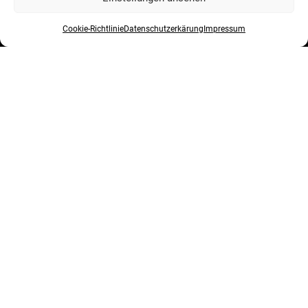
Cookie-Richtlinie
Datenschutzerkärung
Impressum
BILDER DIE GESCHICHTEN ERZÄHLEN
Englische Fassung Für mich ist es wichtig,
Fotografien zu machen, die für sich
Geschichten erzählen (Emotionen wecken),
die den magischen und entscheidenden
Augenblick in der vergänglichen Welt