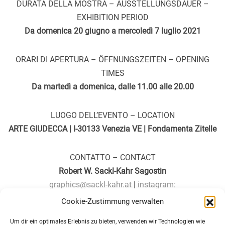
DURATA DELLA MOSTRA – AUSSTELLUNGSDAUER –
EXHIBITION PERIOD
Da domenica 20 giugno a mercoledì 7 luglio 2021
ORARI DI APERTURA – ÖFFNUNGSZEITEN – OPENING
TIMES
Da martedì a domenica, dalle 11.00 alle 20.00
LUOGO DELL’EVENTO – LOCATION
ARTE GIUDECCA | I-30133 Venezia VE | Fondamenta Zitelle
CONTATTO – CONTACT
Robert W. Sackl-Kahr Sagostin
graphics@sackl-kahr.at
|
instagram:
_sagostin_
|
www.sackl-kahr.at
Cookie-Zustimmung verwalten
Um dir ein optimales Erlebnis zu bieten, verwenden wir Technologien wie