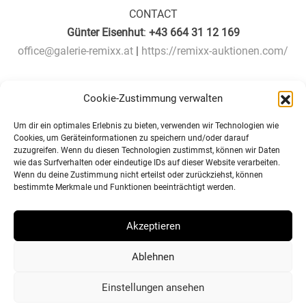
CONTACT
Günter Eisenhut
:
+43 664 31 12 169
office@galerie-remixx.at
|
https://remixx-auktionen.com/
Image: „La Nouvelle Medina“, 21 photographies de Robert
Cookie-Zustimmung verwalten
W. Sackl-Kahr Sagostin, Maroc 2007, edition 1/33, signed
(© Marrakech 2023)
Um dir ein optimales Erlebnis zu bieten, verwenden wir Technologien wie
Cookies, um Geräteinformationen zu speichern und/oder darauf
zuzugreifen. Wenn du diesen Technologien zustimmst, können wir Daten
wie das Surfverhalten oder eindeutige IDs auf dieser Website verarbeiten.
Wenn du deine Zustimmung nicht erteilst oder zurückziehst, können
bestimmte Merkmale und Funktionen beeinträchtigt werden.
Lesen Sie auch
Akzeptieren
Beitragsnavigation
SIAB EXPO MOROCCO
ART MIAMI 2023
Ablehnen
COPYRIGHT © 2020 SACKL-KAHR DESIGN & GRAPHICS |
DATENSCHUTZ
Einstellungen ansehen
|
IMPRESSUM
| WEBSITE: JENEWEIN FLOW WERBEAGENTUR