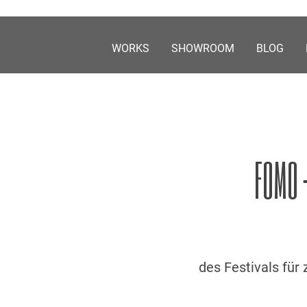
Skip
to
content
WORKS
SHOWROOM
BLOG
FOMO 
des Festivals für