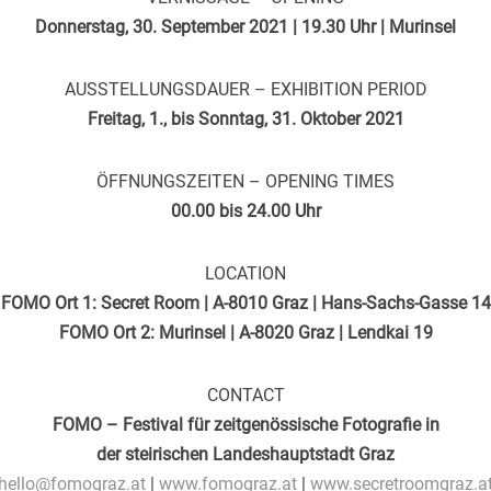
Donnerstag, 30. September 2021 | 19.30 Uhr | Murinsel
AUSSTELLUNGSDAUER – EXHIBITION PERIOD
Freitag, 1., bis Sonntag, 31. Oktober 2021
ÖFFNUNGSZEITEN – OPENING TIMES
00.00 bis 24.00 Uhr
LOCATION
FOMO Ort 1: Secret Room
|
A-8010 Graz
|
Hans-Sachs-Gasse 14
FOMO Ort 2: Murinsel
| A-
8020 Graz
|
Lendkai 19
CONTACT
FOMO – Festival für zeitgenössische Fotografie in
der steirischen Landeshauptstadt Graz
hello@fomograz.at
|
www.fomograz.at
|
www.secretroomgraz.a