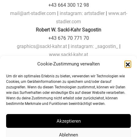
+43 664 300 12 98
mail@art-stadler.com
|
instagram: artstadler
|
www.
art-
stadler.com
Robert W. Sackl-Kahr Sagostin
+43 676 70 771 70
graphics@sackl-kahr.at
|
instagram: _sagostin_
|
www.sackl-kahr.at
Cookie-Zustimmung verwalten
Um dir ein optimales Erlebnis zu bieten, verwenden wir Technologien wie
Cookies, um Geräteinformationen zu speichern und/oder darauf
Lesen Sie auch
zuzugreifen. Wenn du diesen Technologien zustimmst, können wir Daten
wie das Surfverhalten oder eindeutige IDs auf dieser Website verarbeiten.
Wenn du deine Zustimmung nicht erteilst oder zurückziehst, können
bestimmte Merkmale und Funktionen beeinträchtigt werden.
Beitragsnavigation
Robert W. Sackl-Kahr
ORF zu Besuch bei Robert W.
Sagostin “VENEZIA – PARIS
Sackl-Kahr Sagostin
Akzeptieren
– TRIESTE“ IM HAUS DER
KUNST, GRAZ
Ablehnen