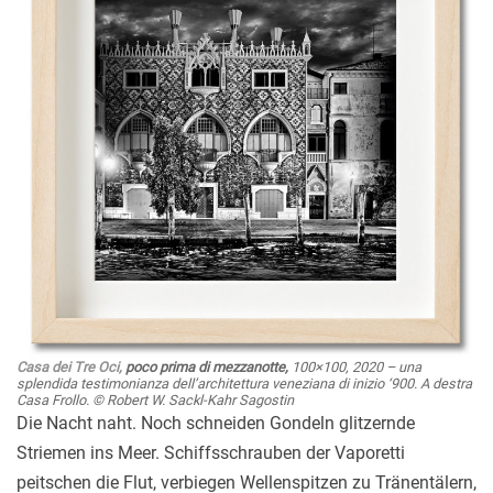
Casa dei Tre Oci,
poco prima di mezzanotte,
100×100, 2020
– una
splendida testimonianza dell’architettura veneziana di inizio ‘900. A destra
Casa Frollo.
© Robert W. Sackl-Kahr Sagostin
Die Nacht naht. Noch schneiden Gondeln glitzernde
Striemen ins Meer. Schiffsschrauben der Vaporetti
peitschen die Flut, verbiegen Wellenspitzen zu Tränentälern,