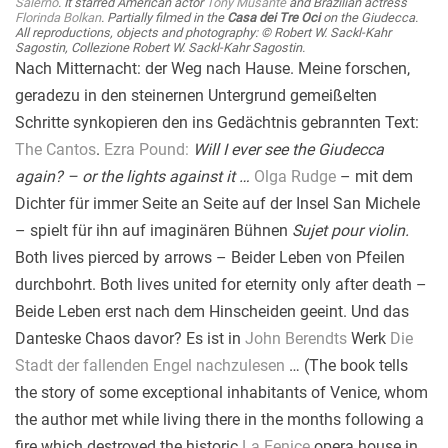
Salerno
. It starred American actor
Tony Musante
and Brazilian actress
Florinda Bolkan
. Partially filmed in the
Casa dei Tre Oci
on the Giudecca.
All reproductions, objects and photography: © Robert W. Sackl-Kahr
Sagostin, Collezione Robert W. Sackl-Kahr Sagostin.
Nach Mitternacht: der Weg nach Hause. Meine forschen,
geradezu in den steinernen Untergrund gemeißelten
Schritte synkopieren den ins Gedächtnis gebrannten Text:
The Cantos
.
Ezra Pound:
Will I ever see the Giudecca
again? – or the lights against it …
Olga Rudge
– mit dem
Dichter für immer Seite an Seite auf der Insel San Michele
– spielt für ihn auf imaginären Bühnen
Sujet pour violin.
Both lives pierced by arrows – Beider Leben von Pfeilen
durchbohrt. Both lives united for eternity only after death –
Beide Leben erst nach dem Hinscheiden geeint. Und das
Danteske Chaos davor? Es ist in
John Berendts
Werk
Die
Stadt der fallenden Engel nachzulesen
… (The book tells
the story of some exceptional inhabitants of Venice, whom
the author met while living there in the months following a
fire which destroyed the historic
La Fenice
opera house in