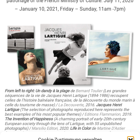
patronage of the French Ministry of Culture. July 11, 2020
– January 10, 2021, Friday – Sunday, 11am -7pm)
From left to right:
Un dandy à la plage
de
Bernard Toulier
(Les grandes
séquences de la vie de Jacques Henri Lartigue (1894-1986) recoupent
celles de l’histoire balnéaire française, de la découverte du monde marin à
celle du tourisme de masse) /
La Decouverte
, 2016.
Jacques Henri
Lartigue
(The selection of photographs reproduced here represents the
best examples of his most popular themes) /
Editions Flammarion,
2019.
The Invention of Happiness
(A charming portrait of early-20th-century
European society through the lens of Lartigue, with 55 unpublished
photographs) /
Marsilio Editori,
2020.
Life in Color
de
Martine D’Astier
(Lartigue, la vie en couleurs se présente comme une magnifique occasion
de découvrir un pan inédit de l’œuvre de Jacques Henri Lartigue, ses
Cookie-Zustimmung verwalten