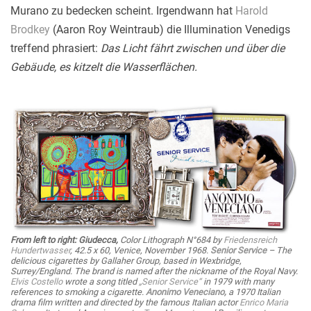
Murano zu bedecken scheint. Irgendwann hat
Harold
Brodkey
(Aaron Roy Weintraub) die Illumination Venedigs
treffend phrasiert:
Das Licht fährt zwischen und über die
Gebäude, es kitzelt die Wasserflächen.
From left to right:
Giudecca,
Color Lithograph N°684 by
Friedensreich
Hundertwasser
, 42.5 x 60, Venice, November 1968.
Senior Service
– The
delicious cigarettes by Gallaher Group, based in Wexbridge,
Surrey/England. The brand is named after the nickname of the Royal Navy.
Elvis Costello
wrote a song titled
„Senior Service“
in 1979 with many
references to smoking a cigarette.
Anonimo Veneciano,
a 1970 Italian
drama film written and directed by the famous Italian actor
Enrico Maria