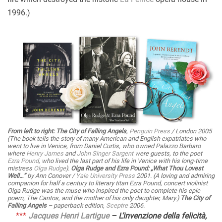
1996.)
From left to right:
The City of Falling Angels
,
Penguin Press
/ London 2005
(The book tells the story of many American and English expatriates who
went to live in Venice, from Daniel Curtis, who owned Palazzo Barbaro
where
Henry James
and
John Singer Sargent
were guests, to the poet
Ezra Pound
, who lived the last part of his life in Venice with his long-time
mistress
Olga Rudge
).
Olga Rudge and Ezra Pound: „What Thou Lovest
Well…“
by Ann Conover /
Yale University Press
2001. (A loving and admiring
companion for half a century to literary titan Ezra Pound, concert violinist
Olga Rudge was the muse who inspired the poet to complete his epic
poem,
The Cantos
, and the mother of his only daughter, Mary.)
The City of
Falling Angels
–
paperback edition
,
Sceptre
2006.
***
Jacques Henri Lartigue
– L’invenzione della felicità,