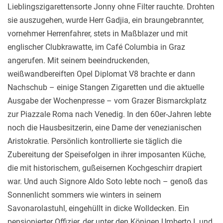
Lieblingszigarettensorte Jonny ohne Filter rauchte. Drohten
sie auszugehen, wurde Herr Gadjia, ein braungebrannter,
vornehmer Herrenfahrer, stets in Maßblazer und mit
englischer Clubkrawatte, im Café Columbia in Graz
angerufen. Mit seinem beeindruckenden,
weißwandbereiften Opel Diplomat V8 brachte er dann
Nachschub – einige Stangen Zigaretten und die aktuelle
Ausgabe der Wochenpresse – vom Grazer Bismarckplatz
zur Piazzale Roma nach Venedig. In den 60er-Jahren lebte
noch die Hausbesitzerin, eine Dame der venezianischen
Aristokratie. Persönlich kontrollierte sie täglich die
Zubereitung der Speisefolgen in ihrer imposanten Küche,
die mit historischem, gußeisernen Kochgeschirr drapiert
war. Und auch Signore Aldo Soto lebte noch – genoß das
Sonnenlicht sommers wie winters in seinem
Savonarolastuhl, eingehüllt in dicke Wolldecken. Ein
pensionierter Offizier, der unter den Königen Umberto I. und