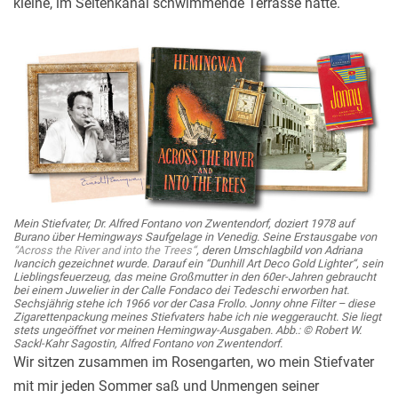
kleine, im Seitenkanal schwimmende Terrasse hatte.
Mein Stiefvater, Dr. Alfred Fontano von Zwentendorf, doziert 1978 auf
Burano über Hemingways Saufgelage in Venedig. Seine Erstausgabe von
“
Across the River and into the Trees
“
, deren Umschlagbild von Adriana
Ivancich gezeichnet wurde. Darauf ein “
Dunhill Art Deco Gold Lighter
“, sein
Lieblingsfeuerzeug, das meine Großmutter in den 60er-Jahren gebraucht
bei einem Juwelier in der Calle Fondaco dei Tedeschi erworben hat.
Sechsjährig stehe ich 1966 vor der Casa Frollo. Jonny ohne Filter – diese
Zigarettenpackung meines Stiefvaters habe ich nie weggeraucht. Sie liegt
stets ungeöffnet vor meinen Hemingway-Ausgaben.
Abb.: © Robert W.
Sackl-Kahr Sagostin, Alfred Fontano von Zwentendorf.
Wir sitzen zusammen im Rosengarten, wo mein Stiefvater
mit mir jeden Sommer saß und Unmengen seiner