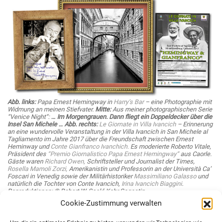
Abb. links:
Papa Ernest Hemingway in
Harry’s Bar
– eine Photographie mit
Widmung an meinen Stiefvater.
Mitte:
Aus meiner photographischen Serie
“Venice Night“:
… Im Morgengrauen. Dann fliegt ein Doppeldecker über die
Insel San Michele … Abb. rechts:
Le Giornate in Villa Ivancich
– Erinnerung
an eine wundervolle Veranstaltung in der Villa Ivancich in San Michele al
Tagliamento im Jahre 2017 über die Freundschaft zwischen Ernest
Heminway und
Conte Gianfranco Ivanchich.
Es moderierte Roberto Vitale,
Präsident des
“Premio Giornalistico Papa Ernest Hemingway“
aus Caorle.
Gäste waren
Richard Owen,
Schriftsteller und Journalist der Times,
Rosella Mamoli Zorzi,
Amerikanistin und Professorin an der Università Ca’
Foscari in Venedig sowie der Militärhistoriker
Massimiliano Galasso
und
natürlich die Tochter von Conte Ivancich,
Irina Ivancich Biaggini
.
Reproduktionen:
© Robert W. Sackl-Kahr Sagostin
Cookie-Zustimmung verwalten