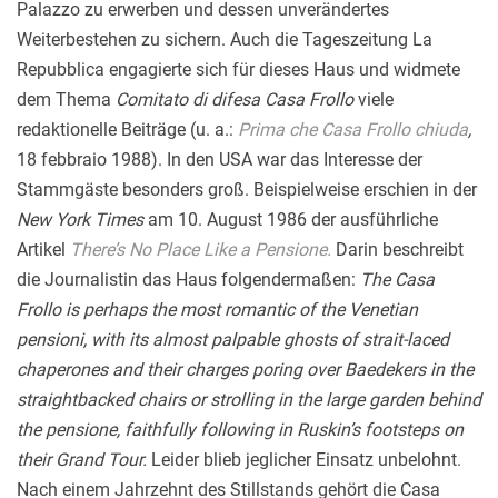
Palazzo zu erwerben und dessen unverändertes
Weiterbestehen zu sichern. Auch die Tageszeitung La
Repubblica engagierte sich für dieses Haus und widmete
dem Thema
Comitato di difesa Casa Frollo
viele
redaktionelle Beiträge (u. a.:
Prima che Casa Frollo chiuda
,
18 febbraio 1988). In den USA war das Interesse der
Stammgäste besonders groß. Beispielweise erschien in der
New York Times
am 10. August 1986 der ausführliche
Artikel
There’s No Place Like a Pensione.
Darin beschreibt
die Journalistin das Haus folgendermaßen:
The Casa
Frollo is perhaps the most romantic of the Venetian
pensioni, with its almost palpable ghosts of strait-laced
chaperones and their charges poring over Baedekers in the
straightbacked chairs or strolling in the large garden behind
the pensione, faithfully following in Ruskin’s footsteps on
their Grand Tour.
Leider blieb jeglicher Einsatz unbelohnt.
Nach einem Jahrzehnt des Stillstands gehört die Casa