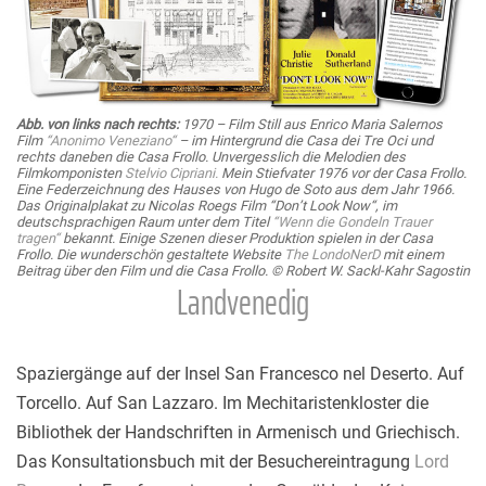
Abb. von links nach rechts:
1970 – Film Still aus Enrico Maria Salernos
Film
“
Anonimo Veneziano
“
– im Hintergrund die Casa dei Tre Oci und
rechts daneben die Casa Frollo. Unvergesslich die Melodien des
Filmkomponisten
Stelvio Cipriani.
Mein Stiefvater 1976 vor der Casa Frollo.
Eine Federzeichnung des Hauses von
Hugo de Sot
o aus dem Jahr 1966.
Das Originalplakat zu Nicolas Roegs Film “Don’t Look Now“, im
deutschsprachigen Raum unter dem Titel
“Wenn die Gondeln Trauer
tragen“
bekannt. Einige Szenen dieser Produktion spielen in der Casa
Frollo. Die wunderschön gestaltete Website
The LondoNerD
mit einem
Beitrag über den Film und die Casa Frollo.
© Robert W. Sackl-Kahr Sagostin
Landvenedig
Spaziergänge auf der Insel San Francesco nel Deserto. Auf
Torcello. Auf San Lazzaro. Im Mechitaristenkloster die
Bibliothek der Handschriften in Armenisch und Griechisch.
Das Konsultationsbuch mit der Besuchereintragung
Lord