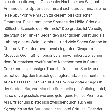
sich durch die engen Gassen der Nacht seinen Weg bahnt.
Am Ende einer Spätmesse mischt sich darüber hinaus eine
leise Spur von Weihrauch zu diesem olfaktorischen
Ornament. Eine himmlische Szenerie der Hölle. Oder die
höllische Szenerie des Himmels? Deo gratias ist Venedig
die Stadt der Trinker. Gegen den nächtlichen Durst und als
Labung gibt es Wein – ombra – und viele Sorten Grappe im
Übermaß. Den atemberaubend eleganten Cleopatra
Moscato Oro muß ich besonders hervorheben. Zwischen
dem Durchreisen zweifelhafter Kaschemmen in Santa
Croce und letztklassiger Touristenfallen um San Marco ist
es notwendig, den Besuch gepflegterer Etablissements ins
Auge zu fassen. Der Genuß eines
Buona notte Amigos
in
der
Cipriani Bar,
von
Maestro Bolzonella
persönlich gemixt,
ist so unvergesslich, wie eine gelungene Fenice-Premiere.
Als Erfrischung bietet sich zwischendurch auch ein
Sgroppino
an der
Bar Longhi
des Hotel Gritti an. Oder der